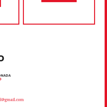
IONADA
0
el@gmail.com